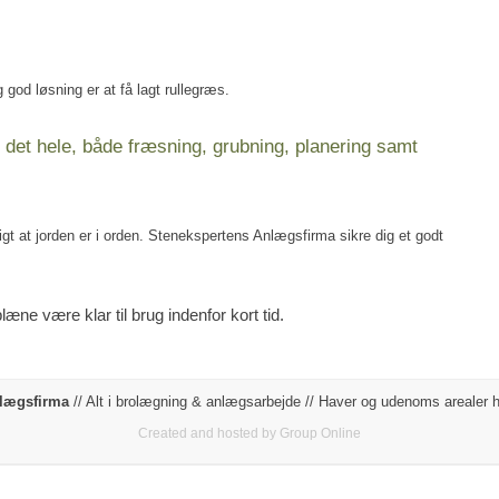
 god løsning er at få lagt rullegræs.
det hele, både fræsning, grubning, planering samt
t at jorden er i orden. Stenekspertens Anlægsfirma sikre dig et godt
læne være klar til brug indenfor kort tid.
nlægsfirma
// Alt i brolægning & anlægsarbejde // Haver og udenoms arealer h
Created and hosted by Group Online