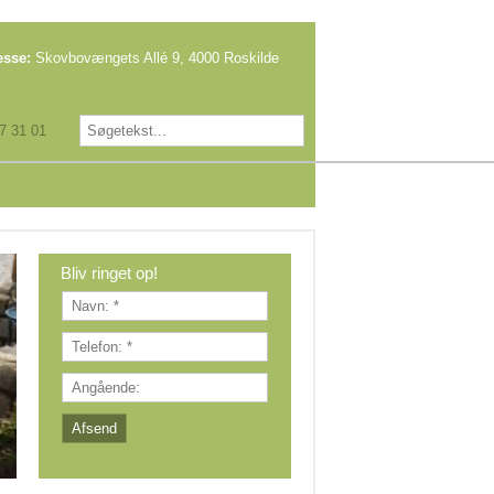
esse:
Skovbovængets Allé 9, 4000 Roskilde​​
7 31 01
Bliv ringet op!​