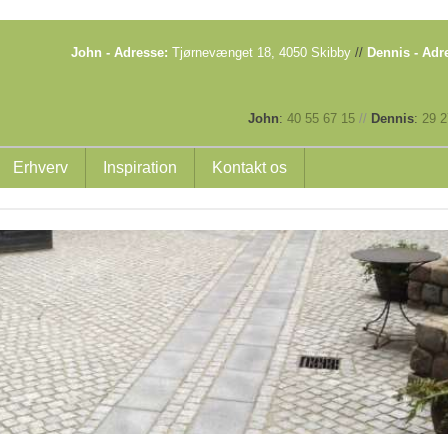
John - Adresse:
Tjørnevænget 18, 4050 Skibby
//
Dennis - Adr
John
:
40 55 67 15
//
​
Dennis
:
29 2
Erhverv
Inspiration
Kontakt os