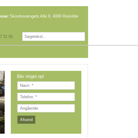
esse:
Skovbovængets Allé 9, 4000 Roskilde​​
7 31 01
Bliv ringet op!​