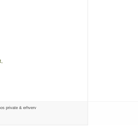
t,
os private & erhverv