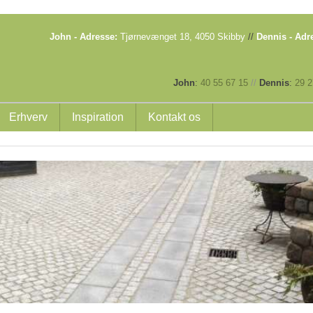
John - Adresse:
Tjørnevænget 18, 4050 Skibby
//
Dennis - Adr
John
:
40 55 67 15
//
​
Dennis
:
29 2
Erhverv
Inspiration
Kontakt os