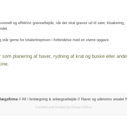
onelt og effektivt gravearbejde, når der skal graves ud til søer, kloakering,
andet.
g står gerne for totalentreprisen i forbindelse med en større opgave.
som planering af haver, rydning af krat og buske eller ande
ine.
nlægsfirma
// Alt i brolægning & anlægsarbejde // Haver og udenoms arealer h
Created and hosted by Group Online